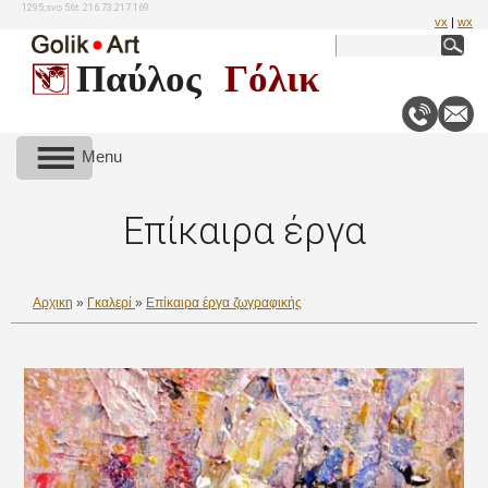
1295;svo 56t. 216.73.217.169
vx
|
wx
Παύλος
Γόλικ
Menu
Επίκαιρα έργα
Αρχικη
»
Γκαλερί
»
Επίκαιρα έργα ζωγραφικής