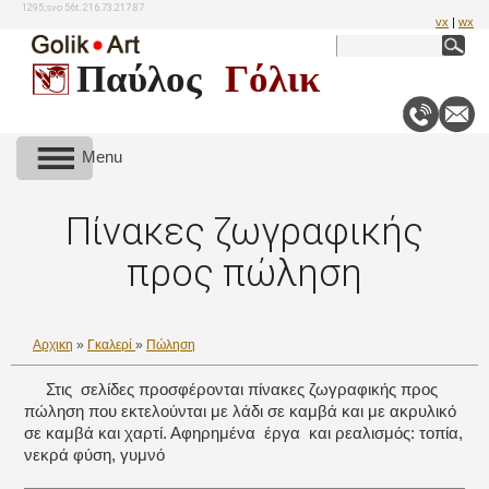
1295;svo 56t. 216.73.217.87
vx
|
wx
Παύλος
Γόλικ
Menu
Πίνακες ζωγραφικής
προς πώληση
Αρχικη
»
Γκαλερί
»
Πώληση
Στις σελίδες προσφέρονται πίνακες ζωγραφικής προς
πώληση που εκτελούνται με λάδι σε καμβά και με ακρυλικό
σε καμβά και χαρτί. Αφηρημένα έργα και ρεαλισμός: τοπία,
νεκρά φύση, γυμνό