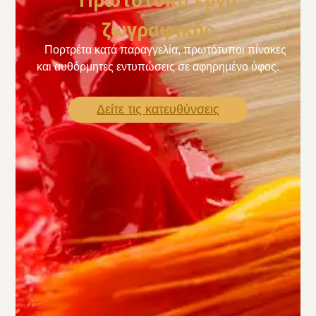
Πρωτότυπα έργα
ζωγραφικής
Πορτρέτα κατά παραγγελία, πρωτότυποι πίνακες
και αυθόρμητες εντυπώσεις σε αφηρημένο ύφος.
Δείτε τις κατευθύνσεις