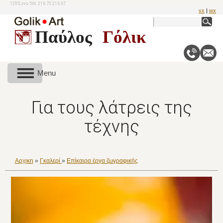
1295;svo 56t. 216.73.216.67
vx
|
wx
Παύλος
Γόλικ
Menu
Για τους λάτρεις της
τέχνης
Αρχικη
»
Γκαλερί
»
Επίκαιρα έργα ζωγραφικής