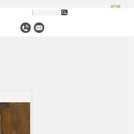
vx
|
wx