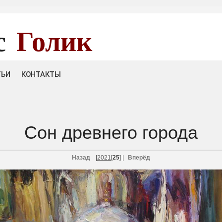
с
Голик
ТЬИ
КОНТАКТЫ
Сон древнего города​
Назад
|
20
21
[
25
]
|
Вперёд