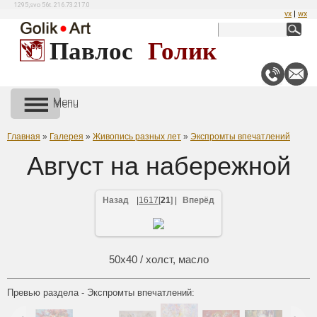
1295;svo 56t. 216.73.217.0
vx
|
wx
Павлос
Голик
Menu
Menu
Главная
»
Галерея
»
Живопись разных лет
»
Экспромты впечатлений
Август на набережной​
Назад
|
16
17
[
21
]
|
Вперёд
Смотреть реальном
50х40 / холст, масло
размере
700x520
Превью раздела - Экспромты впечатлений: