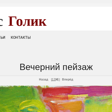
с
Голик
ТЬИ
КОНТАКТЫ
Вечерний пейзаж
Назад
|
1
2
[
4
]
|
Вперёд