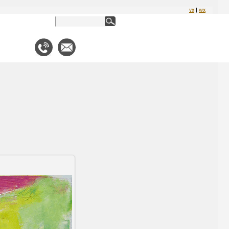
vx
|
wx